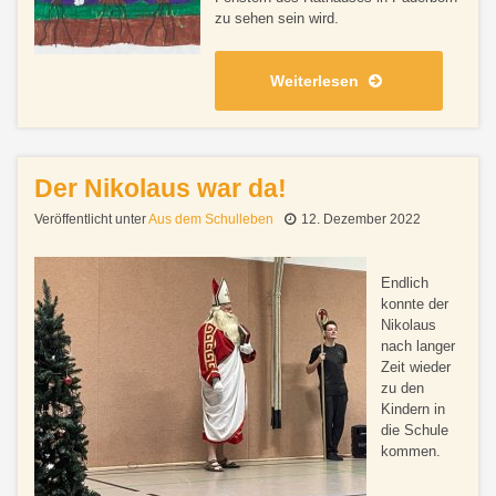
zu sehen sein wird.
Weiterlesen
Der Nikolaus war da!
Veröffentlicht unter
Aus dem Schulleben
12. Dezember 2022
Endlich
konnte der
Nikolaus
nach langer
Zeit wieder
zu den
Kindern in
die Schule
kommen.