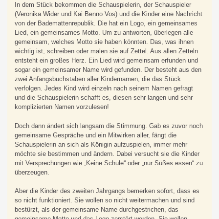
In dem Stück bekommen die Schauspielerin, der Schauspieler
(Veronika Wider und Kai Benno Vos) und die Kinder eine Nachricht
von der Bademattenrepublik. Die hat ein Logo, ein gemeinsames
Lied, ein gemeinsames Motto. Um zu antworten, überlegen alle
gemeinsam, welches Motto sie haben könnten. Das, was ihnen
wichtig ist, schreiben oder malen sie auf Zettel. Aus allen Zetteln
entsteht ein großes Herz. Ein Lied wird gemeinsam erfunden und
sogar ein gemeinsamer Name wird gefunden. Der besteht aus den
zwei Anfangsbuchstaben aller Kindernamen, die das Stück
verfolgen. Jedes Kind wird einzeln nach seinem Namen gefragt
und die Schauspielerin schafft es, diesen sehr langen und sehr
komplizierten Namen vorzulesen!
Doch dann ändert sich langsam die Stimmung. Gab es zuvor noch
gemeinsame Gespräche und ein Mitwirken aller, fängt die
Schauspielerin an sich als Königin aufzuspielen, immer mehr
möchte sie bestimmen und ändern. Dabei versucht sie die Kinder
mit Versprechungen wie „Keine Schule“ oder „nur Süßes essen“ zu
überzeugen.
Aber die Kinder des zweiten Jahrgangs bemerken sofort, dass es
so nicht funktioniert. Sie wollen so nicht weitermachen und sind
bestürzt, als der gemeinsame Name durchgestrichen, das
gemeinsame Motto und das Logo zerstört werden. Sie wollen