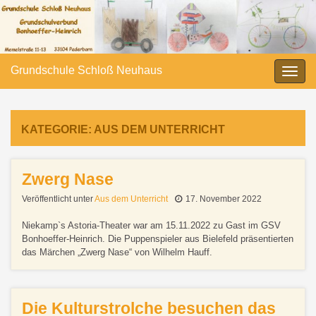
Grundschule Schloß Neuhaus
Navi
umsc
KATEGORIE:
AUS DEM UNTERRICHT
Zwerg Nase
Veröffentlicht unter
Aus dem Unterricht
17. November 2022
Niekamp`s Astoria-Theater war am 15.11.2022 zu Gast im GSV
Bonhoeffer-Heinrich. Die Puppenspieler aus Bielefeld präsentierten
das Märchen „Zwerg Nase“ von Wilhelm Hauff.
Die Kulturstrolche besuchen das