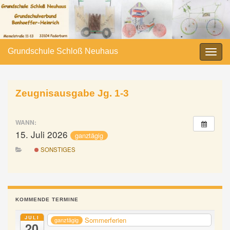
Grundschule Schloß Neuhaus
Navi
umsc
Zeugnisausgabe Jg. 1-3
WANN:
15. Juli 2026
ganztägig
SONSTIGES
KOMMENDE TERMINE
JULI
Sommerferien
ganztägig
20