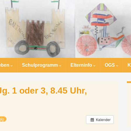
eben
Schulprogramm
Elterninfo
OGS
K
g. 1 oder 3, 8.45 Uhr,
gig
Kalender