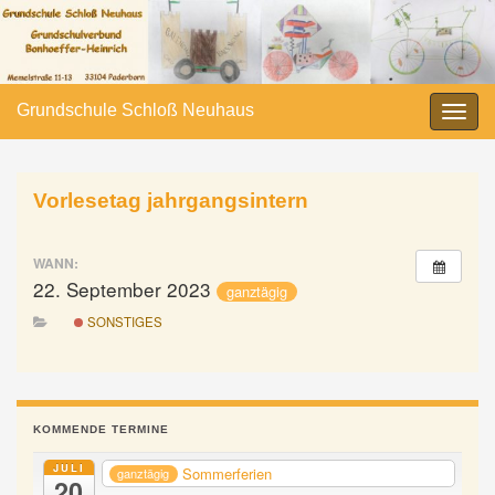
Grundschule Schloß Neuhaus
Navi
umsc
Vorlesetag jahrgangsintern
WANN:
22. September 2023
ganztägig
SONSTIGES
KOMMENDE TERMINE
JULI
Sommerferien
ganztägig
20