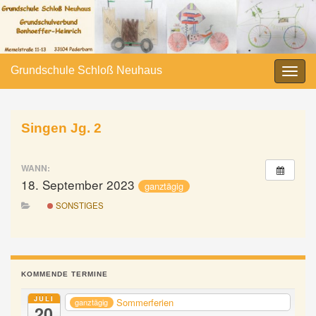
Grundschule Schloß Neuhaus
Navi
umsc
Singen Jg. 2
WANN:
18. September 2023
ganztägig
SONSTIGES
KOMMENDE TERMINE
JULI
Sommerferien
ganztägig
20