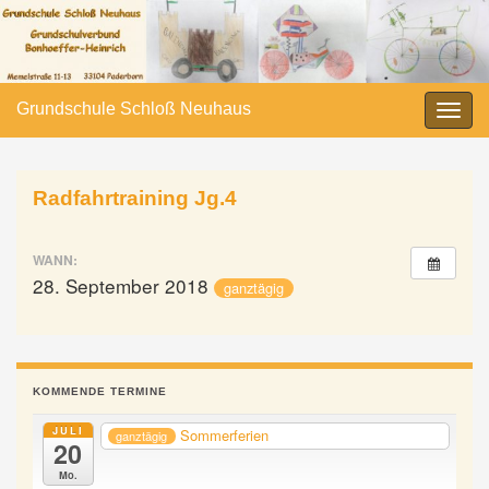
Grundschule Schloß Neuhaus
Navi
umsc
Radfahrtraining Jg.4
WANN:
28. September 2018
ganztägig
KOMMENDE TERMINE
JULI
Sommerferien
ganztägig
20
Mo.