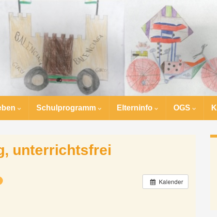
eben
Schulprogramm
Elterninfo
OGS
K
 unterrichtsfrei
Kalender