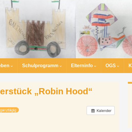
eben
Schulprogramm
Elterninfo
OGS
K
aterstück „Robin Hood“
ganztägig
Kalender