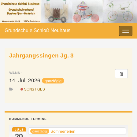
Grundschule Schloß Neuhaus
Navi
umsc
Jahrgangssingen Jg. 3
WANN:
14. Juli 2026
ganztägig
SONSTIGES
KOMMENDE TERMINE
JULI
Sommerferien
ganztägig
20