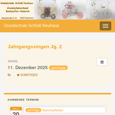
Grundschule Schloß Neuhaus
Navi
umsc
Jahrgangssingen Jg. 2
WANN:
11. Dezember 2025
ganztägig
SONSTIGES
KOMMENDE TERMINE
JULI
Sommerferien
ganztägig
20