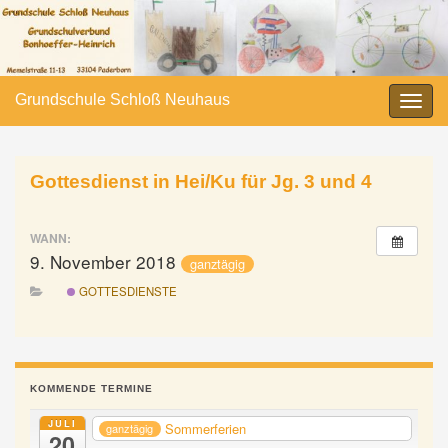
Grundschule Schloß Neuhaus
Navi
umsc
Gottesdienst in Hei/Ku für Jg. 3 und 4
WANN:
9. November 2018
ganztägig
GOTTESDIENSTE
KOMMENDE TERMINE
JULI
Sommerferien
ganztägig
20