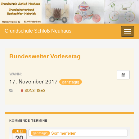
Grundschule Schloß Neuhaus
Navi
umsc
Bundesweiter Vorlesetag
WANN:
17. November 2017
ganztägig
SONSTIGES
KOMMENDE TERMINE
JULI
Sommerferien
ganztägig
20