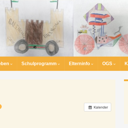
eben
Schulprogramm
Elterninfo
OGS
K
Kalender