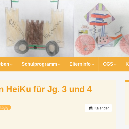
eben
Schulprogramm
Elterninfo
OGS
K
n HeiKu für Jg. 3 und 4
tägig
Kalender